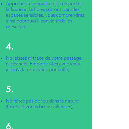
Apprenez à connaître et à respecter
la faune et la flore, surtout dans les
espaces sensibles, vous comprendrez
ainsi pourquoi il convient de les
préserver,
4.
Ne laissez ni trace de votre passage,
ni déchets. Emportez-les avec vous
jusqu’à la prochaine poubelle,
5.
Ne faites pas de feu dans la nature
(forêts et zones broussailleuses),
6.