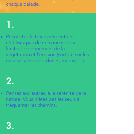
chaque balade.
1.
Respectez le tracé des sentiers,
n’utilisez pas de raccourcis pour
limiter le piétinement de la
végétation et l’érosion (surtout sur les
milieux sensibles : dunes, marais,…)
2.
Pensez aux autres, à la sérénité de la
nature. Vous n’êtes pas les seuls à
fréquenter les chemins,
3.