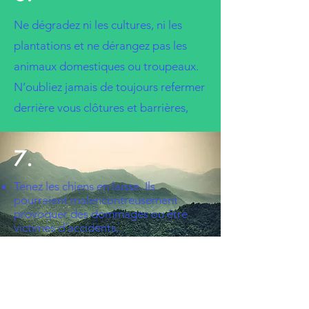
Ne dégradez ni les cultures, ni les
plantations et ne dérangez pas les
animaux domestiques ou troupeaux.
N’oubliez jamais de toujours refermer
derrière vous clôtures et barrières,
7.
Tenez les chiens en laisse. Ils
pourraient malencontreusement
provoquer des dommages ou être
victimes d’accidents,
8.
Ne consommez pas l’eau des