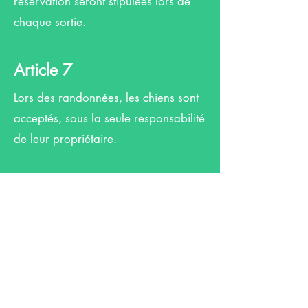
réservation seront stipulées lors de
chaque sortie.
Article 7
Lors des randonnées, les chiens sont
acceptés, sous la seule responsabilité
de leur propriétaire.
Article 8
En aucun cas le Président ou les
membres du bureau ne pourront
divulguer les adresses ou des
renseignements d'ordre privé, fournis
par les adhérents lors de leur