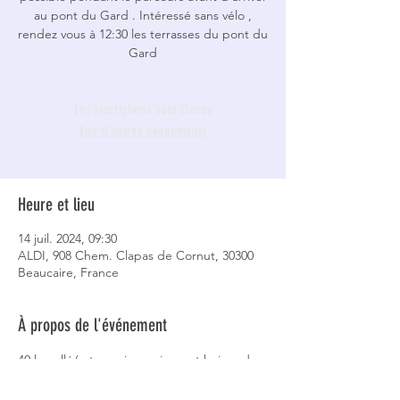
au pont du Gard . Intéressé sans vélo ,
rendez vous à 12:30 les terrasses du pont du
Gard
Les inscriptions sont closes
Voir d'autres événements
Heure et lieu
14 juil. 2024, 09:30
ALDI, 908 Chem. Clapas de Cornut, 30300
Beaucaire, France
À propos de l'événement
40 km allé/retour pique nique et baignade 
sur les bords du Gardon. Facile.
Pour plus de renseignements contacter 