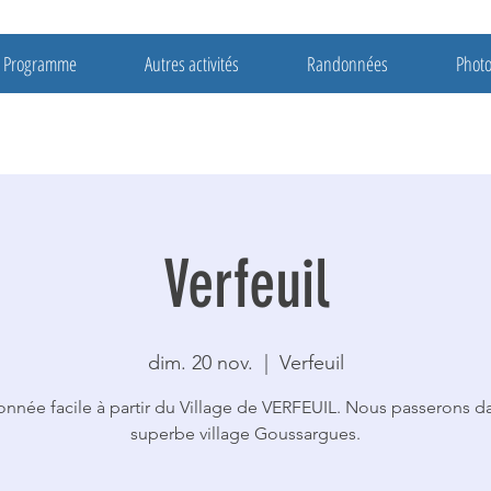
Programme
Autres activités
Randonnées
Phot
Verfeuil
dim. 20 nov.
  |  
Verfeuil
nnée facile à partir du Village de VERFEUIL. Nous passerons d
superbe village Goussargues.