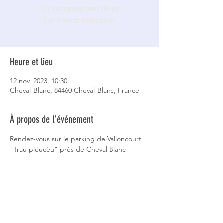
Les inscriptions sont closes
Voir d'autres événements
Heure et lieu
12 nov. 2023, 10:30
Cheval-Blanc, 84460 Cheval-Blanc, France
À propos de l'événement
Rendez-vous sur le parking de Valloncourt 
"Trau piéucèu" près de Cheval Blanc 
8 km, 430 mètres de dénivelé, 3 heures 30 
de marche difficulté moyenne
André Kowalski 06 24 63 40 85