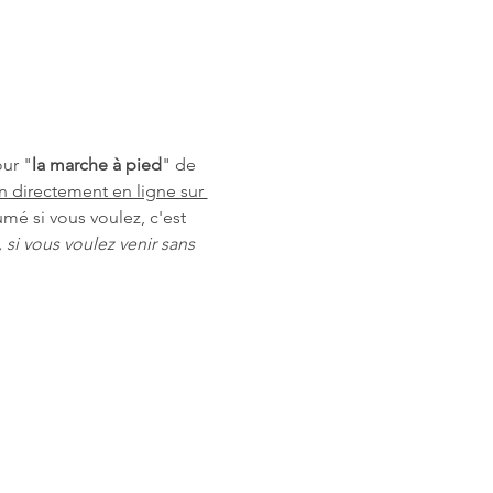
our "
la marche à pied
" de 
on directement en ligne sur 
umé si vous voulez, c'est 
 si vous voulez venir sans 