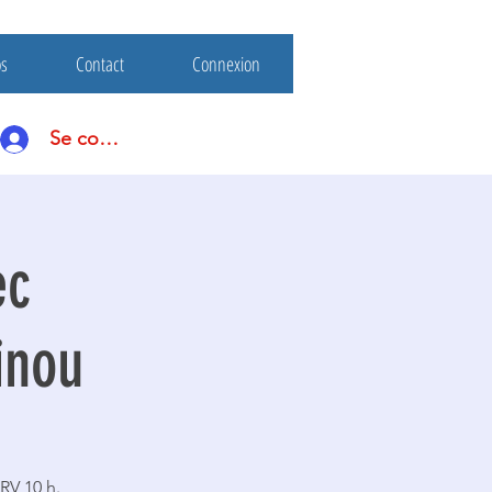
os
Contact
Connexion
Se connecter
ec
inou
RV 10 h.