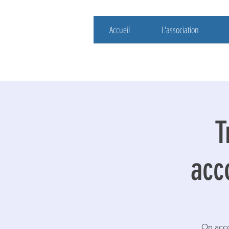
Accueil
L'association
T
acc
On acco