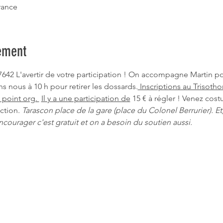
rance
ement
97642 L'avertir de votre participation ! On accompagne Martin p
ns nous à 10 h pour retirer les dossards.
 Inscriptions au Trisoth
n point org. 
Il y a une participation de
 15 € à régler ! Venez cost
ction. 
Tarascon place de la gare (place du Colonel Berrurier). Et,
courager c'est gratuit et on a besoin du soutien aussi.