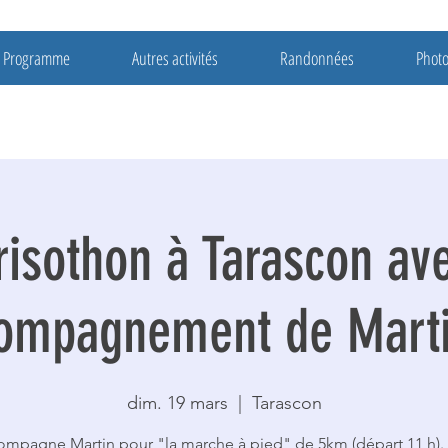
Programme
Autres activités
Randonnées
Phot
risothon à Tarascon av
ompagnement de Mart
dim. 19 mars
  |  
Tarascon
mpagne Martin pour "la marche à pied" de 5km (départ 11 h). 