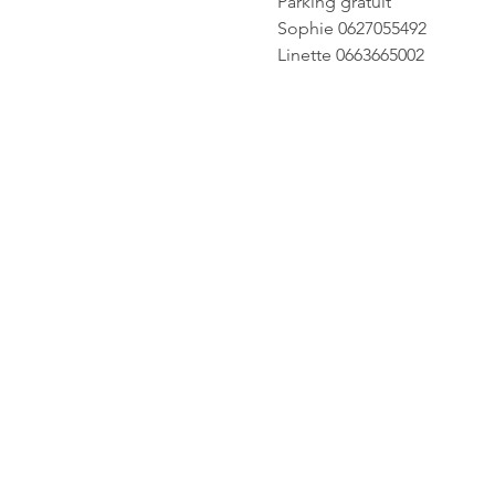
Parking gratuit
Sophie 0627055492
Linette 0663665002