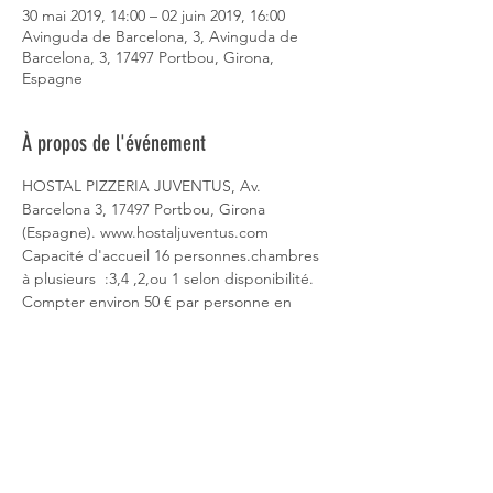
30 mai 2019, 14:00 – 02 juin 2019, 16:00
Avinguda de Barcelona, 3, Avinguda de
Barcelona, 3, 17497 Portbou, Girona,
Espagne
À propos de l'événement
HOSTAL PIZZERIA JUVENTUS, Av. 
Barcelona 3, 17497 Portbou, Girona 
(Espagne). www.hostaljuventus.com  
Capacité d'accueil 16 personnes.chambres 
à plusieurs  :3,4 ,2,ou 1 selon disponibilité. 
Compter environ 50 € par personne en 
demi-pension. Pique-nique à notre charge. 
Randonnées faciles à moyennes. 
Animateurs : Jean Paul 0615205695 et Guy 
0689581293. Réservations 60 euros à l'ordre 
des GRP auprès de Cretallaz Christian, 238 
rte du deves 84260 Sarrians 0612566409 / 
Entre terre et mer, nous ferons une partie 
du sentier du littoral, les crêtes du massif 