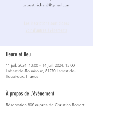
proust.richard@gmail.com
Les inscriptions sont closes
Voir d'autres événements
Heure et lieu
11 juil. 2024, 13:00 – 14 juil. 2024, 13:00
Labastide-Rouairoux, 81270 Labastide-
Rouairoux, France
À propos de l'événement
Réservation 80€ aupres de Christian Robert 
06 75 24 93 19 
Le programme des randonnées et les 
détails d'organisation seront donnés plus 
tard