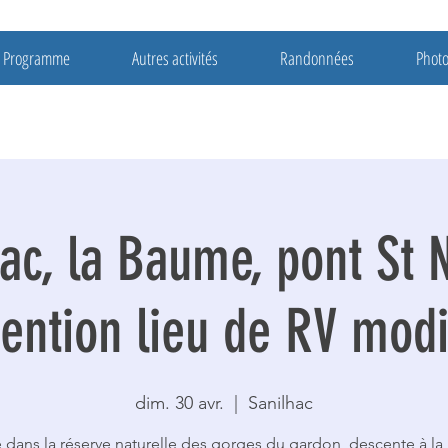
Programme
Autres activités
Randonnées
Phot
ac, la Baume, pont St 
tention lieu de RV modi
dim. 30 avr.
  |  
Sanilhac
 dans la réserve naturelle des gorges du gardon, descente à l