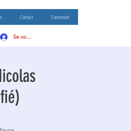
os
Contact
Connexion
Se connecter
Nicolas
fié)
a Baume