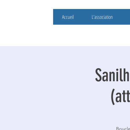
Accueil
L'association
Sanilh
(at
Boucle