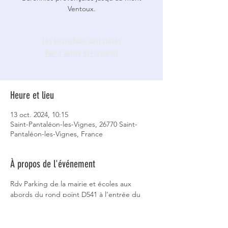
Ventoux.
Les inscriptions sont closes
Voir d'autres événements
Heure et lieu
13 oct. 2024, 10:15
Saint-Pantaléon-les-Vignes, 26770 Saint-
Pantaléon-les-Vignes, France
À propos de l'événement
Rdv Parking de la mairie et écoles aux 
abords du rond point D541 à l’entrée du 
village 
N44.397242°/E5.044662°.    14km/ moyenne 
/dénivelé+262 -392/. 5 heures