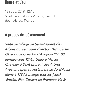
Heure et lieu
13 sept. 2019, 12:15
Saint-Laurent-des-Arbres, Saint-Laurent-
des-Arbres, France
À propos de l'événement
Visite du Village de Saint-Laurent des 
Arbres qui se trouve direction Bagnols sur 
Cèze à quelques km d’Avignon RN 580
Rendez-vous 12h15  Square Marcel 
Chevalier à Saint Laurent des Arbres
Avec un repas au Restaurant Le Jord’Anna 
Menu à 17€ ( il change tous les jours) 
 Entrée, Plat, Dessert ou Fromage Vin & 
Café. Si vous êtes intéressés, veuillez faire 
part de votre participation par Mail ou par 
Sms à Michel 06 20 58 47 27