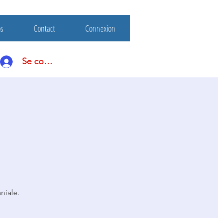
os
Contact
Connexion
Se connecter
niale.