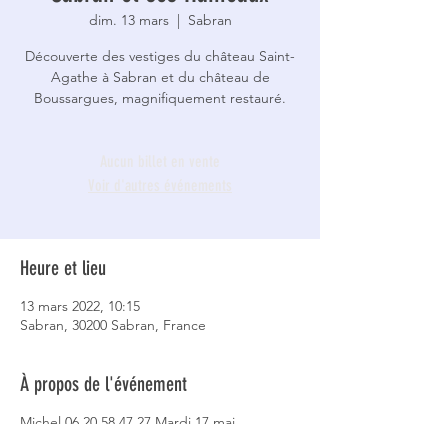
dim. 13 mars
  |  
Sabran
Découverte des vestiges du château Saint-
Agathe à Sabran et du château de
Boussargues, magnifiquement restauré.
Aucun billet en vente
Voir d'autres événements
Heure et lieu
13 mars 2022, 10:15
Sabran, 30200 Sabran, France
À propos de l'événement
Michel 06 20 58 47 27 Mardi 17 mai
. Rdv 10h15 Cimetière du Hameau de