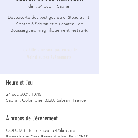
dim. 24 oct.
  |  
Sabran
Découverte des vestiges du château Saint-
Agathe à Sabran et du château de
Boussargues, magnifiquement restauré.
Les billets ne sont pas en vente
Voir d'autres événements
Heure et lieu
24 oct. 2021, 10:15
Sabran, Colombier, 30200 Sabran, France
À propos de l'événement
COLOMBIER se trouve à 4/5kms de 
Bagnols sur Cèze Route d’Alès. Rdv 10h15  