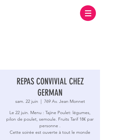
REPAS CONVIVIAL CHEZ
GERMAN
sam. 22 juin
  |  
769 Av. Jean Monnet
Le 22 juin. Menu : Tajine Poulet: légumes,
pilon de poulet, semoule. Fruits Tarif 18€ par
personne .
Cette soirée est ouverte à tout le monde