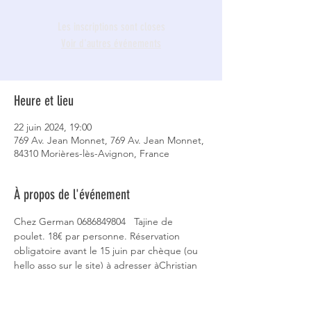
Les inscriptions sont closes
Voir d'autres événements
Heure et lieu
22 juin 2024, 19:00
769 Av. Jean Monnet, 769 Av. Jean Monnet,
84310 Morières-lès-Avignon, France
À propos de l'événement
Chez German 0686849804   Tajine de 
poulet. 18€ par personne. Réservation 
obligatoire avant le 15 juin par chèque (ou 
hello asso sur le site) à adresser àChristian 
Robert, 2 rue Tremoulet 84000 Avignon. 
Vous pouvez apporter votre assiette si vous 
ne voulez pas utiliser une assiette en 