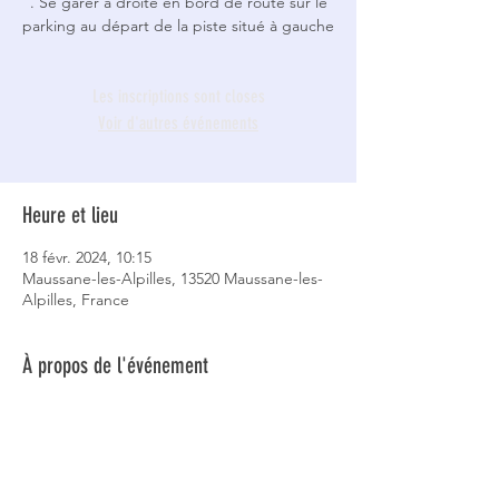
. Se garer à droite en bord de route sur le
parking au départ de la piste situé à gauche
Les inscriptions sont closes
Voir d'autres événements
Heure et lieu
18 févr. 2024, 10:15
Maussane-les-Alpilles, 13520 Maussane-les-
Alpilles, France
À propos de l'événement
Rendez-vous 10:15  10 km facile 320 mètres 
de dénivelé . Lieu de rendez-vous noté 
dans la description
Pierre Calvet 06 62 36 89 88