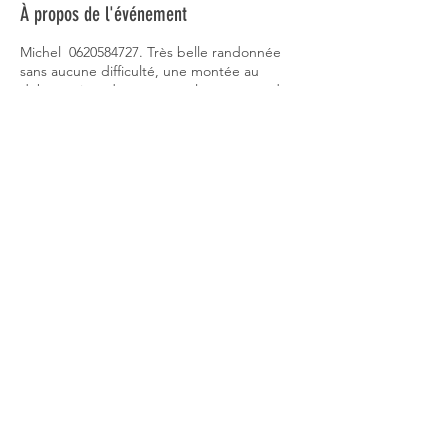
À propos de l'événement
Michel 0620584727. Très belle randonnée
sans aucune difficulté, une montée au
début qui ne dure pas très longtemps, des
vues superbes sur la Drôme, le Mont
Ventoux, les Monts du Vaucluse. Départ LE
CRESTET(84110) parking en contre-bas du
village. Heure et lieu de RV10h30 Parking en
contre-bas du village. Durée / dénivelé/
difficulté
4h / 346m / Pas de difficulté.
Partager cet événement