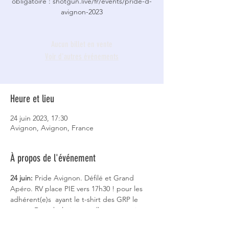
obligatoire : shotgun.live/fr/events/pride-d-
avignon-2023
Aucun billet en vente
Voir d'autres événements
Heure et lieu
24 juin 2023, 17:30
Avignon, Avignon, France
À propos de l'événement
24 juin: 
Pride Avignon. Défilé et Grand 
Apéro. RV place PIE vers 17h30 ! pour les 
adhérent(e)s  ayant le t-shirt des GRP le 
porter. Déambulation en ville avec musique 
jusqu’au palais des papes puis apéritif 