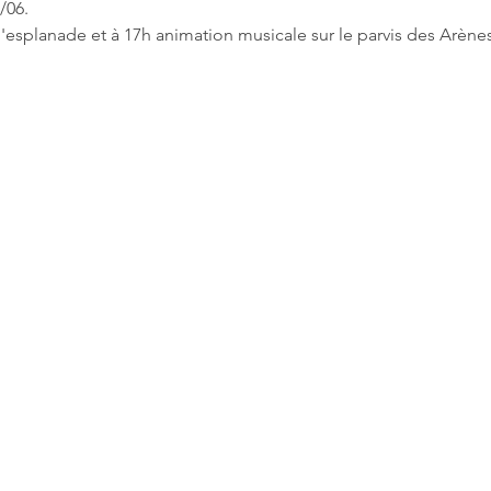
/06.
l'esplanade et à 17h animation musicale sur le parvis des Arènes
840@gmail.com