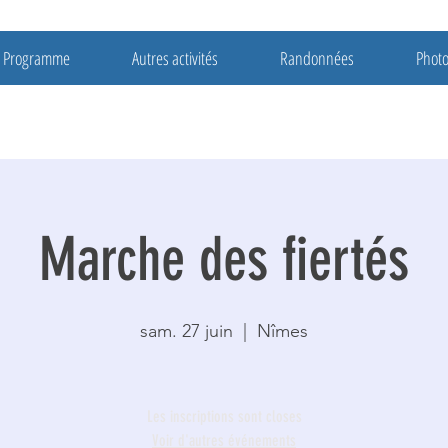
Programme
Autres activités
Randonnées
Phot
Marche des fiertés
sam. 27 juin
  |  
Nîmes
Les inscriptions sont closes
Voir d'autres événements