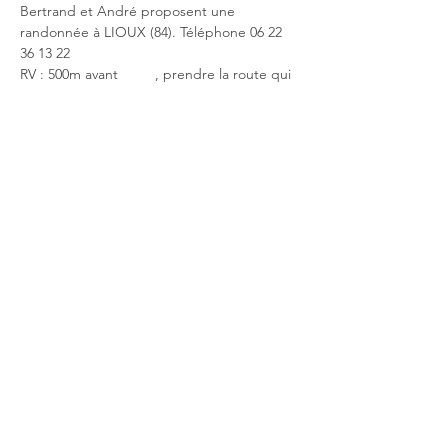
Bertrand et André proposent une 
randonnée à LIOUX (84). Téléphone 06 22 
36 13 22
RV : 500m avant 
Lioux
, prendre la route qui 
monte à droite au-dessus du cimetière vers 
le parking du Moulin de Lioux.
Pour en savoir plus détails par 
visorando.com : 
https://www.visorando.com/randonnee-
lioux-la-falaise-de-la-madeleine/
12.9km, Dénivelé 340m, Difficulté : Moyenne
Partager cet événement