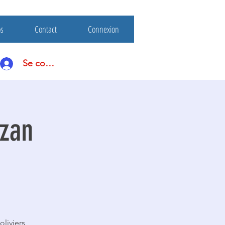
os
Contact
Connexion
Se connecter
azan
liviers,