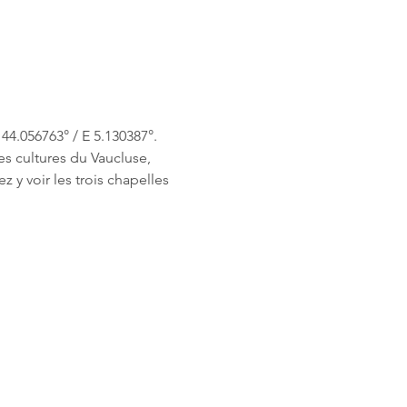
 44.056763° / E 5.130387°. 
s cultures du Vaucluse, 
 y voir les trois chapelles 