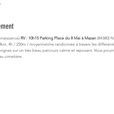
e
ement
nnaissance) 
RV : 10h15 Parking Place du 8 Mai à Mazan 
(84380) N
0km, 4h / 250m / moyenneUne randonnée à travers les différente
, vignes sur un très beau parcours calme et reposant. Vous pourrez
au cimetière. 