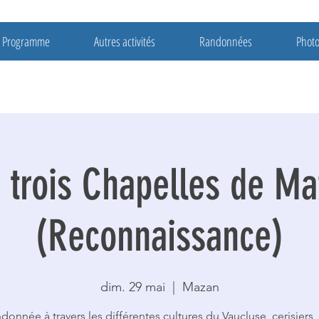
Programme
Autres activités
Randonnées
Phot
 trois Chapelles de M
(Reconnaissance)
dim. 29 mai
  |  
Mazan
donnée à travers les différentes cultures du Vaucluse, cerisiers, o