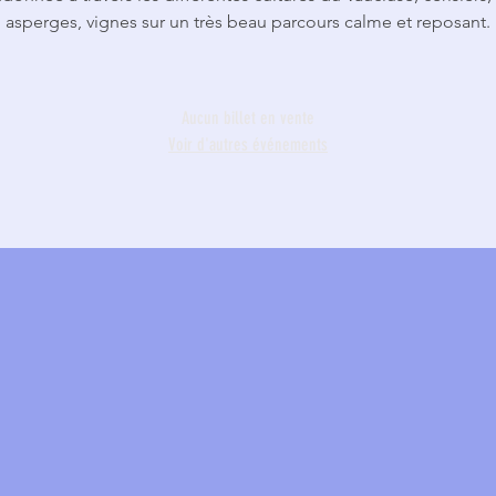
asperges, vignes sur un très beau parcours calme et reposant.
Aucun billet en vente
Voir d'autres événements