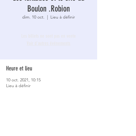
Boulon .Robion
dim. 10 oct.
  |  
Lieu à définir
Les billets ne sont pas en vente
Voir d'autres événements
Heure et lieu
10 oct. 2021, 10:15
Lieu à définir
À propos de l'événement
RV 10h15 parking Auchan à Cavaillon
Monique au 0623202846