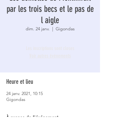
par les trois becs et le pas de
l aigle
dim. 24 janv.
  |  
Gigondas
Les inscriptions sont closes
Voir autres événements
Heure et lieu
24 janv. 2021, 10:15
Gigondas
À propos de l'événement
 Difficulté moyenne.14 km
.Après le village de Gigondas prendre la 