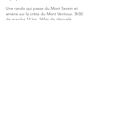
Une rando qui passe du Mont Serein et
amène sur la crête du Mont Ventoux. 3h50
de marche,14 km, 565m de dénivelé.
Point de départ :10h15 RV sur le Parking
avant le camping au Mont Serein, à l'est de
la station.
Prévoir de bonnes chaussures, des bâtons,
et des vêtements adaptés à plusieurs
circonstances (
chaud, froid
).
juliette.borg@gmail.com
ou 06 67 22 59 07
Partager cet événement