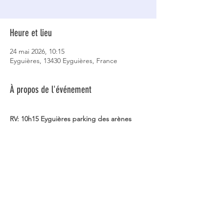
Heure et lieu
24 mai 2026, 10:15
Eyguières, 13430 Eyguières, France
À propos de l'événement
RV: 10h15 Eyguières parking des arènes
5h45/ 411m/ 16km/ moyenne
André et Bertrand 0624634085
Partager cet événement