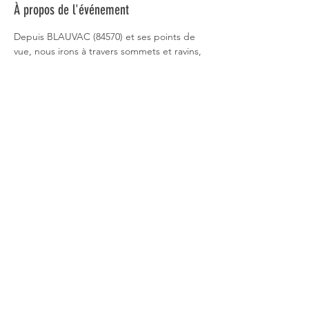
À propos de l'événement
Depuis BLAUVAC (84570) et ses points de 
vue, nous irons à travers sommets et ravins, 
ce qui nous permettra un arrêt à la 
chapelle ND des neiges et un aperçu du 
village perché de Méthamis. Heure et lieu 
de rendez-vous 10h15. BLAUVAC place de 
l'église. Durée / dénivelé/ difficulté 4h30 / 
350m / moyenne.   Animateurs Claude et 
Alain 06 73 56 21 44
Partager cet événement