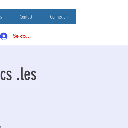
os
Contact
Connexion
Se connecter
cs .les
s