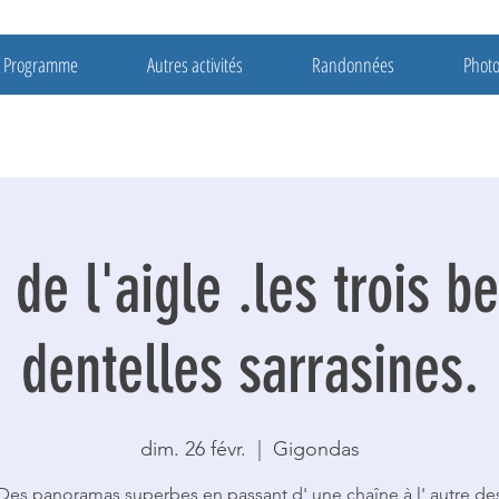
Programme
Autres activités
Randonnées
Phot
 de l'aigle .les trois be
dentelles sarrasines.
dim. 26 févr.
  |  
Gigondas
Des panoramas superbes en passant d' une chaîne à l' autre de