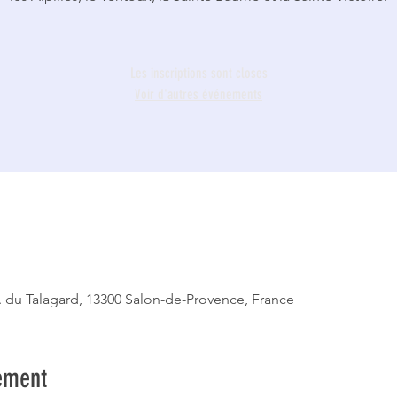
Les inscriptions sont closes
Voir d'autres événements
. du Talagard, 13300 Salon-de-Provence, France
ement