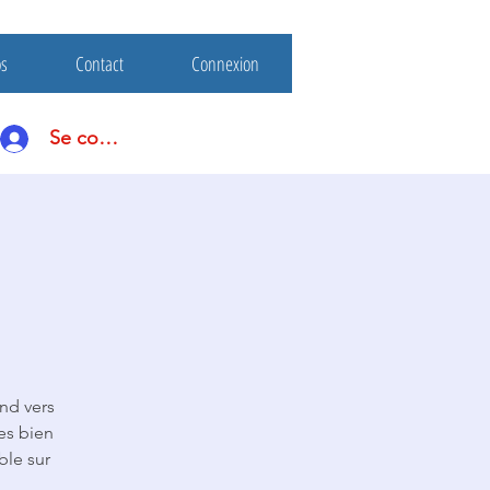
os
Contact
Connexion
Se connecter
end vers
es bien
ble sur