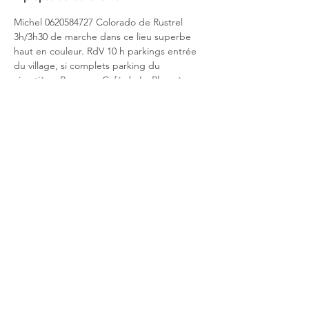
Michel 0620584727 Colorado de Rustrel 
3h/3h30 de marche dans ce lieu superbe 
haut en couleur. RdV 10 h parkings entrée 
du village, si complets parking du 
cimetière. Repas au Café de La Place à 
Rustrel vers 13h /13h15 : apéro kir, puis 
Terrine, poulet chichi, frites légumes, 
dessert du jour, 1/4 de vin et 1 café : 30 € 
boissons comprises.  
Réservation avant le 
08/08/2022,
 chèque à envoyer à l’ordre des 
GRP,  
M. Testud Association GRP, 36 Av. des 
Sources, 84000 AVIGNON
Partager cet événement