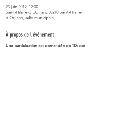
23 juin 2019, 12:30
Saint-Hilaire-d'Ozilhan, 30210 Saint-Hilaire-
d'Ozilhan, salle municipale
À propos de l'événement
Une participation est demandée de 10€ par
personne à envoye
r à : Christian
CRETALLAZ Association les GRP 232 Route
du DEVES 84260 SARRIANS avec votre nom
et prénom avant le 20 Juin 2019.
D’Avignon par RN 100 prendre direction
NIMES , au sens giratoire qui va à l’entrée
de l’ A9 prendre à droite panneau Saint-
Hilaire d’Ozilhan
Par Autoroute A9 de Nîmes, Salon, Arles
prendre A9 sortie 25 Remoulins, au sens
Giratoire panneau Saint-Hilaire d’Ozilhan.
A l’entrée de la Salle, contrôle des noms et
prénoms
Partager cet événement