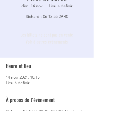
dim. 14 nov.
  |  
Lieu à définir
Richard : 06 12 55 29 40
Les billets ne sont pas en vente
Voir d'autres événements
Heure et lieu
14 nov. 2021, 10:15
Lieu à définir
À propos de l'événement
Richard : 06 12 55 29 40 RDV 10h15 départ 
10h30, ferme Saint-Hubert, à 15km au sud-
ouest de Sault par la D943et D5, A l'amorce 
du chemin des Barberis (250m au nord de 