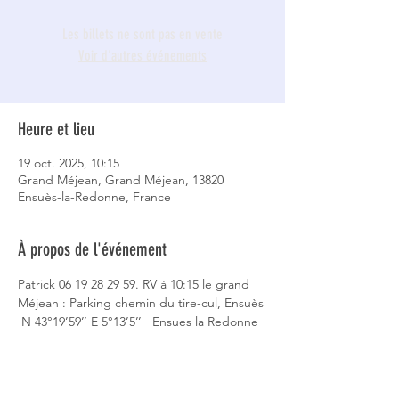
Les billets ne sont pas en vente
Voir d'autres événements
Heure et lieu
19 oct. 2025, 10:15
Grand Méjean, Grand Méjean, 13820
Ensuès-la-Redonne, France
À propos de l'événement
Patrick 06 19 28 29 59. RV à 10:15 le grand 
Méjean : Parking chemin du tire-cul, Ensuès 
 N 43°19’59’’ E 5°13’5’’   Ensues la Redonne 
vers les calanques, gare SNCF, au port vers 
les Figuieres, puis Méjean.  La route  très 
pittoresque !  Durée / dénivelé / difficulté : 
4 heures / 328 mètres / moyenne.  