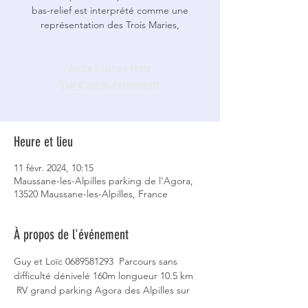
bas-relief est interprété comme une
représentation des Trois Maries,
Aucun billet en vente
Voir d'autres événements
Heure et lieu
11 févr. 2024, 10:15
Maussane-les-Alpilles parking de l'Agora,
13520 Maussane-les-Alpilles, France
À propos de l'événement
Guy et Loïc 0689581293  Parcours sans 
difficulté dénivelé 160m longueur 10.5 km 
 RV grand parking Agora des Alpilles sur 
l’avenue des Alpilles (après le camping). N 