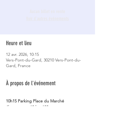
Aucun billet en vente
Voir d'autres événements
Heure et lieu
12 avr. 2026, 10:15
Vers-Pont-du-Gard, 30210 Vers-Pont-du-
Gard, France
À propos de l'événement
10h15 Parking Place du Marché
4h moyenne 13 km 100m
Visorando Départ/Arrivée : N 43.968206° / E 
4.5258
Michel 0620584727