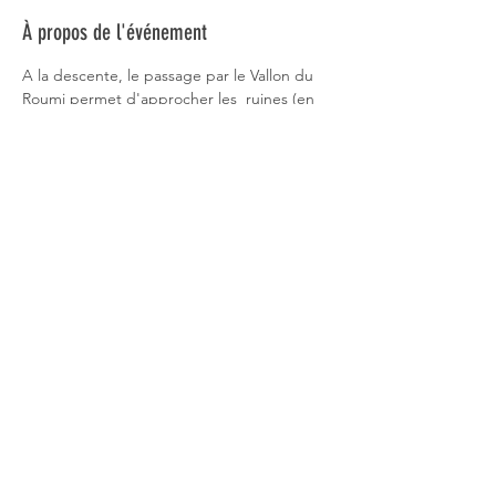
À propos de l'événement
A la descente, le passage par le Vallon du 
Roumi permet d'approcher les  ruines (en 
cours de restauration) de l'ancien château 
Saint-Pierre et la chapelle attenante du 
même nom. Distance 9kms dénivelé 580 m 
durée 4h10 difficulté Moyenne. Animateur 
Bertrand :  06 22 36 13 22 RV 10h30 sur l’aire 
L Peysson, 500 m derrière le village 
d’Auribeau.
Partager cet événement