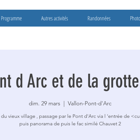
Programme
Autres activités
Randonnées
Phot
nt d Arc et de la grott
dim. 29 mars
  |  
Vallon-Pont-d'Arc
e du vieux village , passage par le Pont d'Arc via l 'entrée de <cu
puis panorama de puis le fac similé Chauvet 2