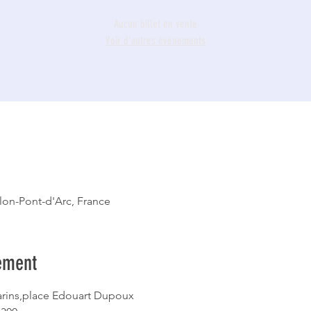
Aucun billet en vente
Voir d'autres événements
llon-Pont-d'Arc, France
ement
arins,place Edouart Dupoux