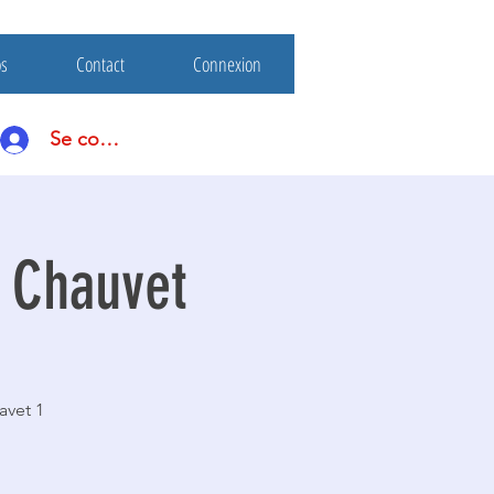
os
Contact
Connexion
Se connecter
e Chauvet
avet 1