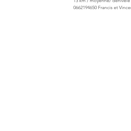
13 km / moyenne/ dénivelé
0662194650 Francis et Vince