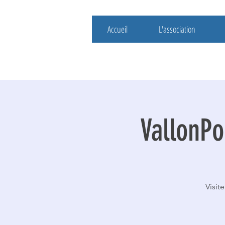
Accueil
L'association
VallonPo
Visit