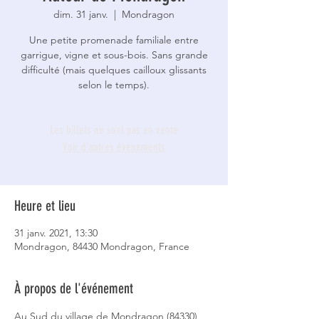
dim. 31 janv.
  |  
Mondragon
Une petite promenade familiale entre
garrigue, vigne et sous-bois. Sans grande
difficulté (mais quelques cailloux glissants
selon le temps).
Les billets ne sont pas en vente
Voir d'autres événements
Heure et lieu
31 janv. 2021, 13:30
Mondragon, 84430 Mondragon, France
À propos de l'événement
Au Sud du village de Mondragon (84330), 