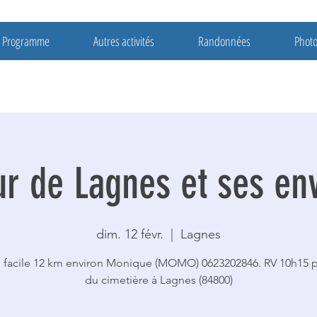
Programme
Autres activités
Randonnées
Phot
r de Lagnes et ses en
dim. 12 févr.
  |  
Lagnes
 facile 12 km environ Monique (MOMO) 0623202846. RV 10h15 p
du cimetière à Lagnes (84800)