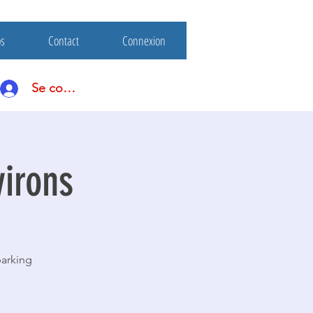
os
Contact
Connexion
Se connecter
virons
arking